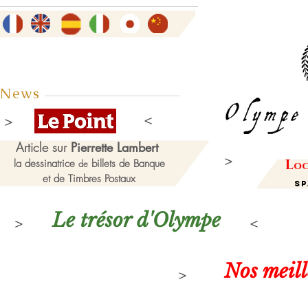
News
Article sur
Pierrette Lambert
L
la dessinatrice
billets de Banque
de
oc
et de Timbres Postaux
Sp
Le trésor d'Olympe
Nos meil