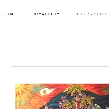
H O M E
D E C L A R A T I O N
B I O G R A P H Y