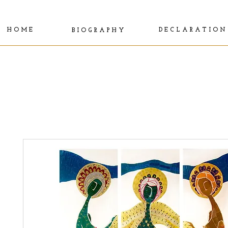
H O M E
D E C L A R A T I O N
B I O G R A P H Y