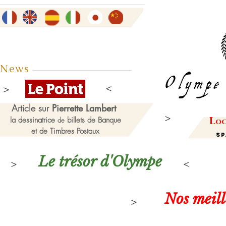
News
Article sur
Pierrette Lambert
L
la dessinatrice
billets de Banque
de
oc
et de Timbres Postaux
Sp
Le trésor d'Olympe
Nos meil