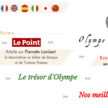
News
Article sur
Pierrette Lambert
L
la dessinatrice
billets de Banque
de
oc
et de Timbres Postaux
Sp
Le trésor d'Olympe
Nos meil