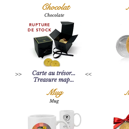
Chocolat
M
Chocolate
RUPTURE
DE STOCK
Carte au trésor...
Treasure map...
Mug
M
Mug