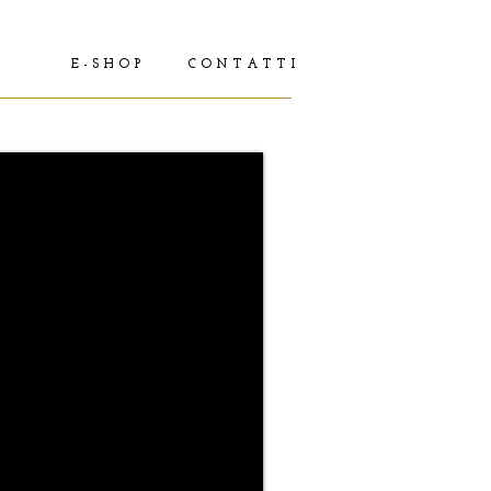
E - S H O P
C O N T A T T I