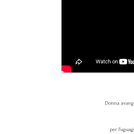
Donna avangu
per l’uguag