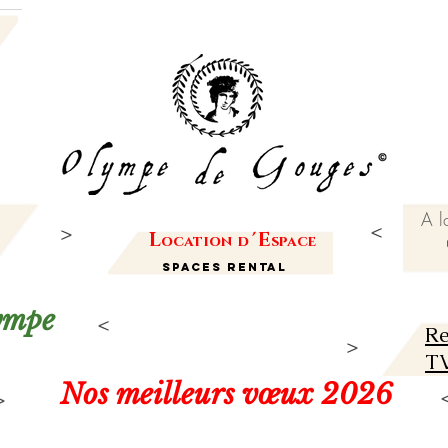
A l
L
'
E
ocation
d
space
Spaces Rental
lympe
Re
TV
Nos meilleurs vœux 2026