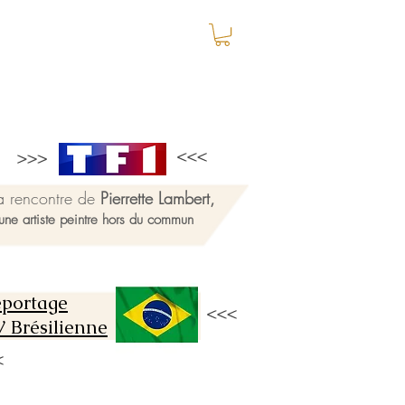
a rencontre de
Pierrette Lambert,
une artiste peintre hors du commun
portage
 Brésilienne