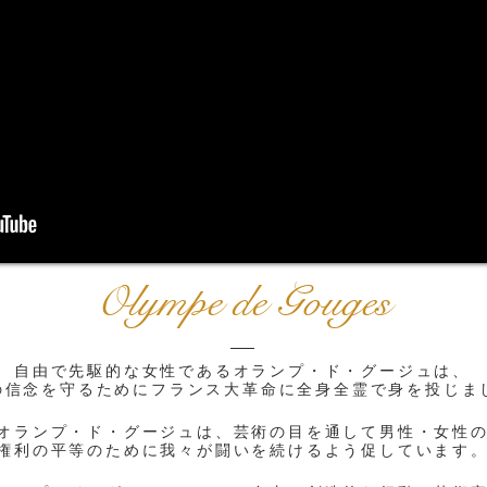
Olympe de Gouges
自由で先駆的な女性であるオランプ・ド・グージュは、
の信念を守るためにフ
ランス大革命
に全身全霊で身を投じま
オランプ・ド・グージュは、芸術の目を通して男性・
女性
権利の平等のために我々が闘い
を続けるよう促しています