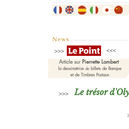
News
Article sur
Pierrette Lambert
la dessinatrice
billets de Banque
de
et de Timbres Postaux
Le trésor d'O