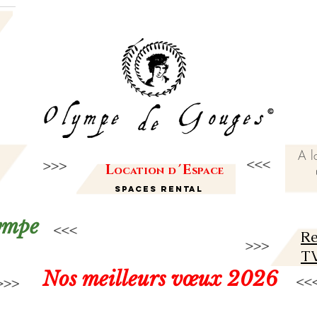
A l
L
'
E
ocation
d
space
Spaces Rental
lympe
Re
TV
Nos meilleurs vœux 2026