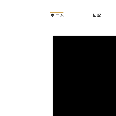
ホ ー ム
伝 記