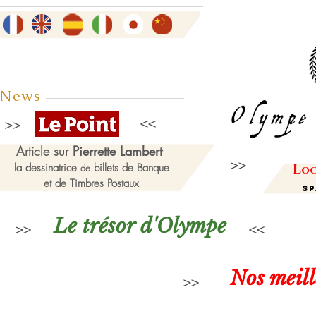
News
Article sur
Pierrette Lambert
L
la dessinatrice
billets de Banque
de
oc
et de Timbres Postaux
Sp
Le trésor d'Olympe
Nos meil