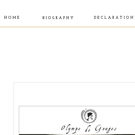
H O M E
D E C L A R A T I O N
B I O G R A P H Y