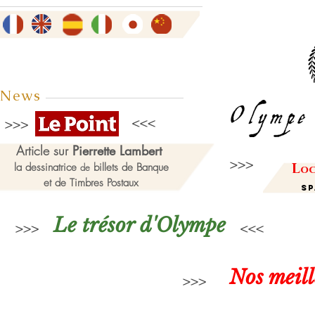
News
Article sur
Pierrette Lambert
L
la dessinatrice
billets de Banque
de
oc
et de Timbres Postaux
Sp
Le trésor d'Olympe
Nos meil