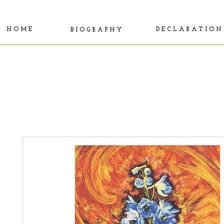
H O M E
D E C L A R A T I O N
B I O G R A P H Y