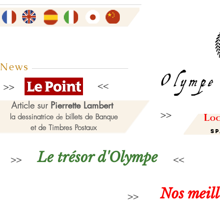
News
Article sur
Pierrette Lambert
L
la dessinatrice
billets de Banque
de
oc
et de Timbres Postaux
Sp
Le trésor d'Olympe
Nos meil