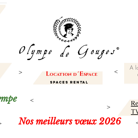
A l
L
'
E
ocation
d
space
Spaces Rental
lympe
Re
TV
Nos meilleurs vœux 2026