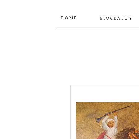
H O M E
B I O G R A P H Y