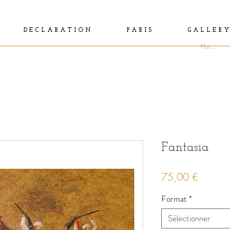
D E C L A R A T I O N
P A R I S
G A L L E R Y
Plus...
Fantasia
Prix
75,00 €
Format
*
Sélectionner