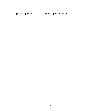
E - S H O P
C O N T A C T