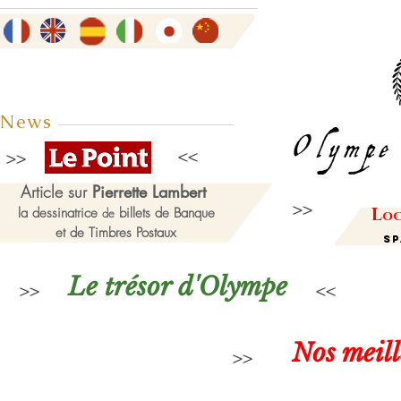
News
Article sur
Pierrette Lambert
L
la dessinatrice
billets de Banque
de
oc
et de Timbres Postaux
Sp
Le trésor d'Olympe
Nos meil