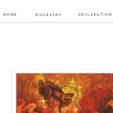
H O M E
D E C L A R A T I O N
B I O G R A P H Y