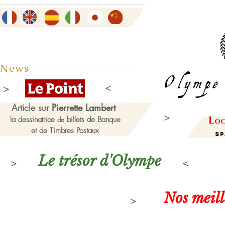
News
Article sur
Pierrette Lambert
L
la dessinatrice
billets de Banque
de
oc
et de Timbres Postaux
Sp
Le trésor d'Olympe
Nos meil