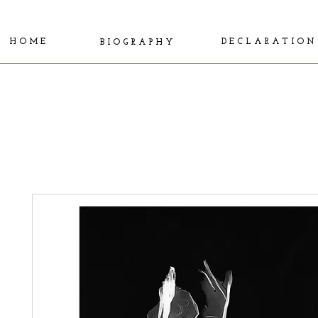
H O M E
D E C L A R A T I O N
B I O G R A P H Y