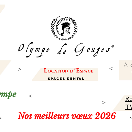
A l
L
'
E
ocation
d
space
Spaces Rental
lympe
Re
TV
Nos meilleurs vœux 2026