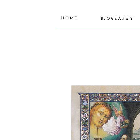
H O M E
B I O G R A P H Y