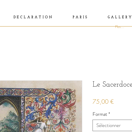
D E C L A R A T I O N
P A R I S
G A L L E R Y
Plus...
Le Sacerdoc
Prix
75,00 €
Format
*
Sélectionner