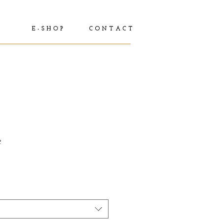
E - S H O P
C O N T A C T
e