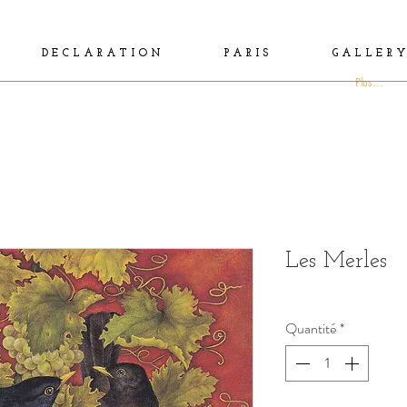
D E C L A R A T I O N
P A R I S
G A L L E R Y
Plus...
Les Merles
Quantité
*