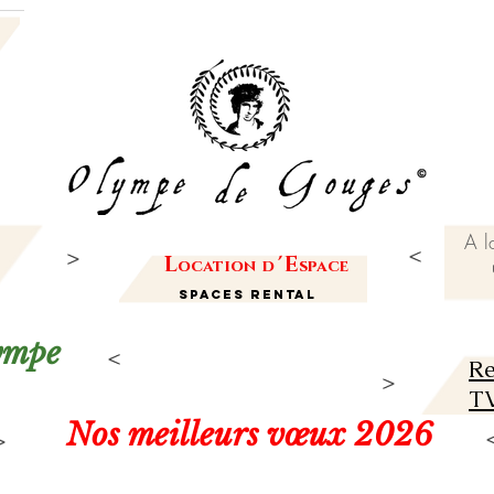
A l
L
'
E
ocation
d
space
Spaces Rental
lympe
Re
TV
Nos meilleurs vœux 2026