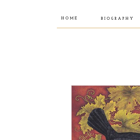
H O M E
B I O G R A P H Y