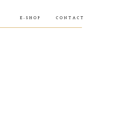
E - S H O P
C O N T A C T