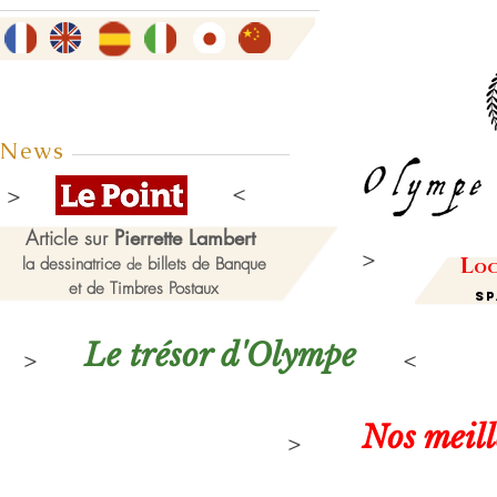
News
Article sur
Pierrette Lambert
L
la dessinatrice
billets de Banque
de
oc
et de Timbres Postaux
Sp
Le trésor d'Olympe
Nos meil