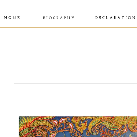
H O M E
D E C L A R A T I O N
B I O G R A P H Y