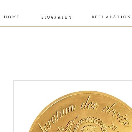
H O M E
D E C L A R A T I O N
B I O G R A P H Y