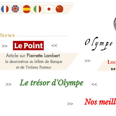
News
Article sur
Pierrette Lambert
L
la dessinatrice
billets de Banque
de
oc
et de Timbres Postaux
Sp
Le trésor d'Olympe
Nos meil