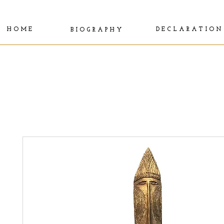
H O M E
D E C L A R A T I O N
B I O G R A P H Y