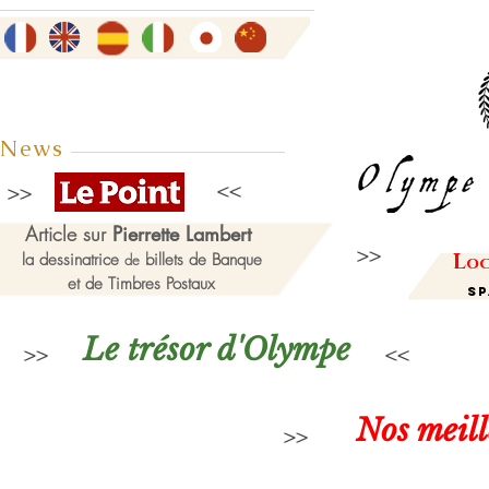
News
Article sur
Pierrette Lambert
L
la dessinatrice
billets de Banque
de
oc
et de Timbres Postaux
Sp
Le trésor d'Olympe
Nos meil