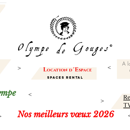
A l
L
'
E
ocation
d
space
Spaces Rental
lympe
Re
TV
Nos meilleurs vœux 2026