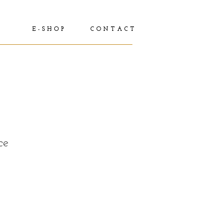
E - S H O P
C O N T A C T
ce