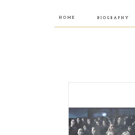
H O M E
B I O G R A P H Y