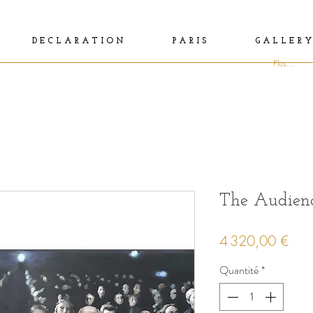
D E C L A R A T I O N
P A R I S
G A L L E R Y
Plus...
The Audien
Prix
4 320,00 €
Quantité
*